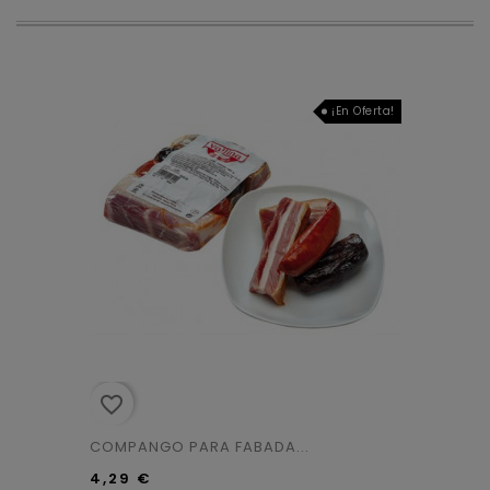
¡En Oferta!
favorite_border
COMPANGO PARA FABADA...
4,29 €