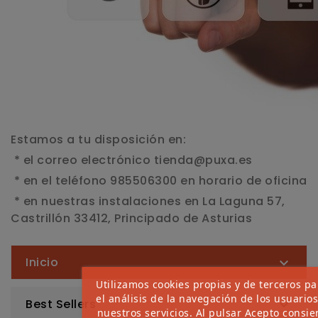
Estamos a tu disposición en:
* el correo electrónico tienda@puxa.es
* en el teléfono 985506300 en horario de oficina
* en nuestras instalaciones en La Laguna 57,
Castrillón 33412, Principado de Asturias
Inicio

Utilizamos cookies propias y de terceros pa
el análisis de la navegación de los usuario
Best Sellers

nuestros servicios. Al pulsar Acepto consie