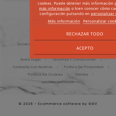
cookies. Puede obtener más información 
más información
o bien conocer cómo ca
configuración pulsando en
personalizar 
La tienda de Embutidos Vallina
Más información
Personalizar coo
España
RECHAZAR TODO
Asturias
Envíenos un correo electrónico:
admin@puxa.es
ACEPTO
Aviso Legal
Términos Y Condiciones
Contacta Con Nostros
Politica De Privacidad
Política De Cookies
Ofertas
Los Más Vendidos
© 2026 - Ecommerce software by GGV