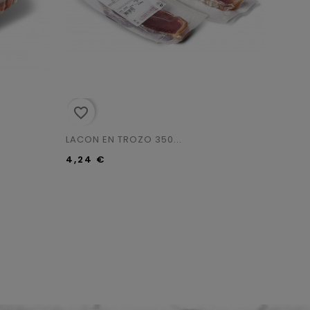
favorite_border
favorite_border
LACON EN TROZO 350...
QUESO 
4,24 €
7,90