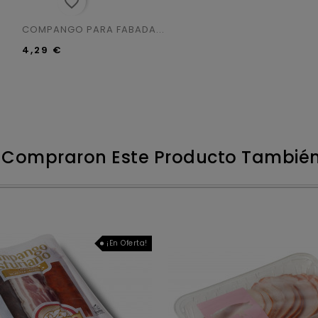
favorite_border
COMPANGO PARA FABADA...
4,29 €
e Compraron Este Producto Tambi
¡En Oferta!