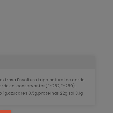
xtrosa.Envoltura tripa natural de cerdo
erdo,sal,conservantes(E-252,E-250).
 1g,azúcares 0.5g,proteínas 22g,sal 3.1g