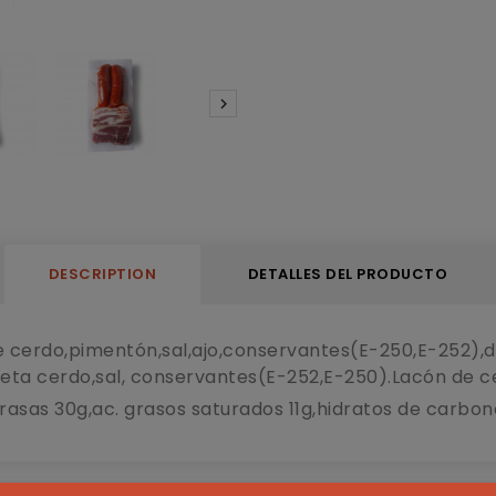

DESCRIPTION
DETALLES DEL PRODUCTO
cerdo,pimentón,sal,ajo,conservantes(E-250,E-252),de
ta cerdo,sal, conservantes(E-252,E-250).Lacón de c
grasas 30g,ac. grasos saturados 11g,hidratos de carbono