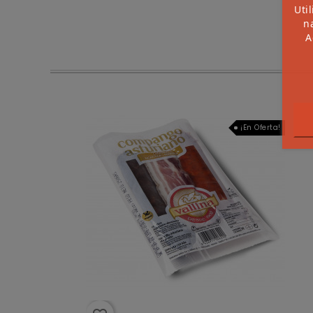
Uti
na
A
¡En Oferta!