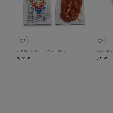
favorite_border
favorite_border
CHORIZO APERITIVO 300 G
COMPANGO
3,30 €
3,15 €