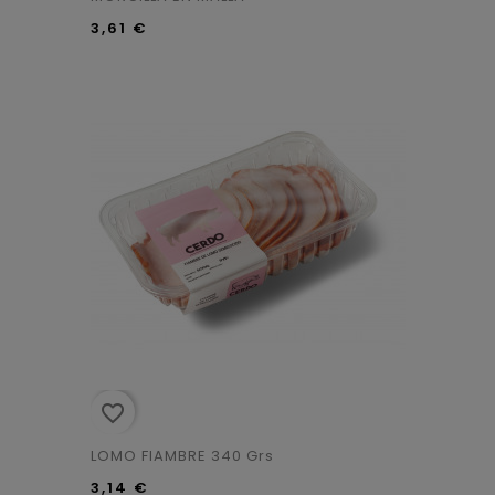
3,61 €
favorite_border
LOMO FIAMBRE 340 Grs
3,14 €