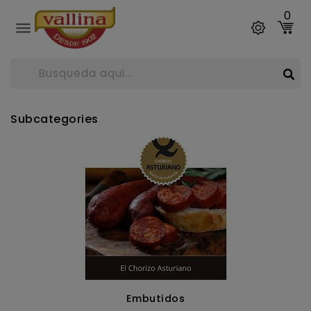
0

Subcategories
Embutidos