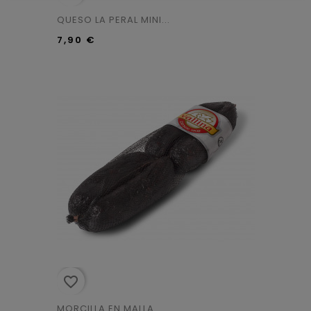
QUESO LA PERAL MINI...
7,90 €
favorite_border
MORCILLA EN MALLA